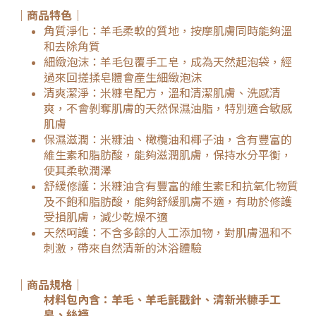
｜商品特色｜
角質淨化：羊毛柔軟的質地，按摩肌膚同時能夠溫
和去除角質
細緻泡沫：
羊毛包覆手工皂，成為天然起泡袋，經
過來回搓揉皂體會產生細緻泡沫
清爽潔淨：
米糠皂配方，溫和清潔肌膚、洗感清
爽，不會剝奪肌膚的天然保濕油脂，特別適合敏感
肌膚
保濕滋潤：米糠油、橄欖油和椰子油，含有豐富的
維生素和脂肪酸，能夠滋潤肌膚，
保持水分平衡，
使其柔軟潤澤
舒緩修護：米糠油含有豐富的維生素E和抗氧化物質
及不飽和脂肪酸，能夠舒緩肌膚不適，有助於修護
受損肌膚，減少乾燥不適
天然呵護：不含多餘的人工添加物，對肌膚溫和不
刺激，帶來自然清新的沐浴體驗
｜商品規格｜
材料包內含：羊毛、羊毛氈戳針、清新米糠手工
皂、絲襪