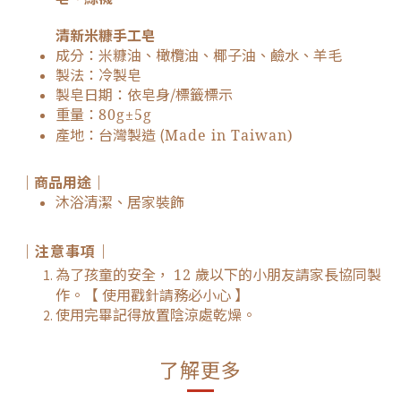
清新米糠手工皂
成分：米糠油、橄欖油、椰子油、鹼水
、羊毛
製法：冷製皂
製皂日期：依皂身/標籤標示
重量：
80g±5g
產地：台灣製造 (
Made in Taiwan)
｜商品用途｜
沐浴清潔、居家裝飾
｜注意事項
｜
為了孩童的安全，
歲以下的小朋友請家長協同製
12
作。【 使用戳針請務必小心 】
使用完畢記得放置陰涼處乾燥。
了解更多