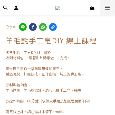
分享到
羊毛氈手工皂DIY 線上課程
🐏羊毛氈手工皂DIY 線上課程
收到材料包 → 跟著影片動手做  → 完成！
將米糠皂當作一幅無限想像的畫布，
透過濕氈、針氈技法，創作出獨一無二的手工皂。
📦材料包內含：
羊毛適量、羊毛氈戳針、清心米糠手工皂、絲襪
⏰操作時間：60分鐘（依個人手速及細膩程度而不同）
購買線上課，請在備註中留下email，