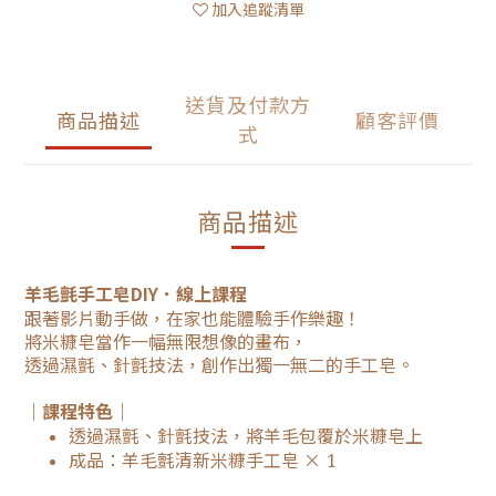
加入追蹤清單
送貨及付款方
商品描述
顧客評價
式
商品描述
羊毛氈手工皂DIY．線上課程
跟著影片動手做，在家也能體驗手作樂趣！
將米糠皂當作一幅無限想像的畫布，
透過濕氈、針氈技法，創作出獨一無二的手工皂。
｜課程特色｜
透過濕氈、針氈技法，將羊毛包覆於米糠皂上
成品：羊毛氈清新米糠手工皂 ×
1