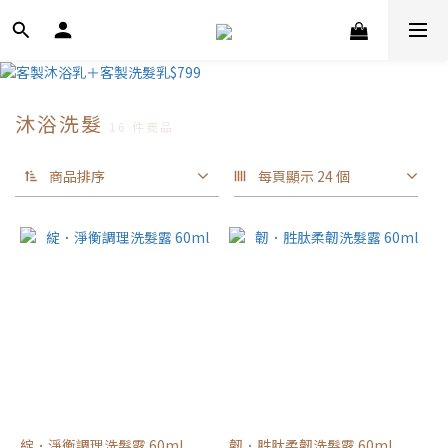
沐浴洗髮
16 件商品
商品排序
每頁顯示 24 個
綻．淨衡調理洗髮露 60ml
韌．胜肽柔韌洗髮露 60ml