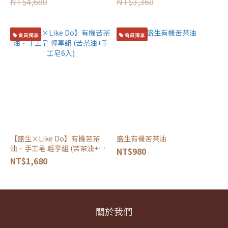
NT$4,680
NT$3,360
會員獨享
會員獨享
【盛生×Like Do】有機苦茶
盛生有機苦茶油
油．手工皂 輕享組 (苦茶油+手
NT$980
工皂6入)
NT$1,680
關於我們