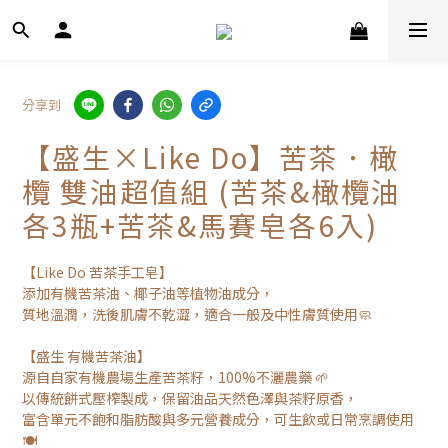
分享到
【盛生×Like Do】苦茶．橄
欖 雙油超值組 (苦茶&橄欖油
各3瓶+苦茶&馬賽皂各6入)
【Like Do 苦茶手工皂】 
添加有機苦茶油、椰子油等植物油成分，
質地溫潤，洗後肌膚不乾澀，適合一般及中性膚質使用🧼 
【盛生 有機苦茶油】 
源自自家有機農場生產苦茶籽，100%不灑農藥 🌱
以傳統餅式壓榨製成，保留油品天然色澤與茶籽原香，
富含單元不飽和脂肪酸與多元營養成分，可生飲或日常烹調使用
🍽️