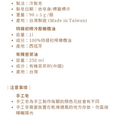
製法：冷製皂
製皂日期：依皂身/標籤標示
重量：90 ± 5 g /個
產地：台灣製造 (Made in Taiwan)
特級初榨冷壓橄欖油
容量：1l
成分：100%特級初榨橄欖油
產地：西班牙
有機苦茶油
容量：250 ml
成分：有機苦茶籽(中國)
產地：台灣
｜注意事項｜
手工皂
手工皂為手工製作每顆的顏色花紋會有不同
手工皂需要放置在乾燥通風的地方存放，勿直接
曝曬陽光