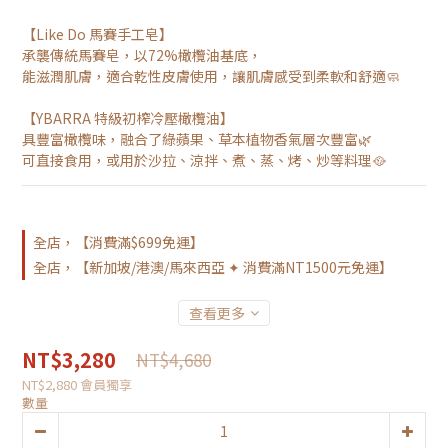
【Like Do 馬賽手工皂】
承襲傳統馬賽皂，以72%橄欖油基底，
能滋潤肌膚，適合乾性皮膚使用，讓肌膚感受到柔軟和舒適🧼
【YBARRA 特級初榨冷壓橄欖油】
具豐富橄欖味，融合了綠蘋果、草本植物香氣層次豐富🌿
可直接食用，或用於沙拉、涼拌、煮、蒸、烤、炒等料理🥘
全店，【消費滿$699免運】
全店，【新加坡/港澳/馬來西亞 ✦ 消費滿NT1500元免運】
查看更多
NT$3,280
NT$4,680
NT$2,880
會員獨享
數量