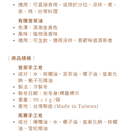
適用：可直接食用，或用於沙拉、涼拌、煮、
蒸、烤、炒等料理
有機苦茶油
色澤：清澈金黃色
風味：植物清香味
適用：可生飲、適用涼拌，喜歡味道清新者
｜商品規格｜
苦茶手工皂
成分：水、棕櫚油、苦茶油、椰子油、氫氧化
鈉、梔子花精油
製法：冷製皂
製皂日期：依皂身/標籤標示
重量：90 ± 5 g /個
產地：台灣製造 (Made in Taiwan)
馬賽手工皂
成分：橄欖油、水、椰子油、氫氧化鈉、棕櫚
油、雪松精油