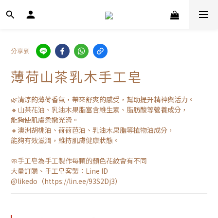
分享到
薄荷山茶乳木手工皂
🌿清涼的薄荷香氣，帶來舒爽的感受，幫助提升精神與活力。
🔸山茶花油、乳油木果脂富含維生素、脂肪酸等營養成分，
能夠使肌膚柔嫩光滑。
🔸澳洲胡桃油、荷荷芭油、乳油木果脂等植物油成分，
能夠有效滋潤，維持肌膚健康狀態。
🧼手工皂為手工製作每顆的顏色花紋會有不同
大量訂購、手工皂客製：Line ID 
@likedo（https://lin.ee/93S2Dj3）