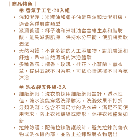
｜商品特色｜
◉ 香氛手工皂-20入組
溫和潔淨：米糠油和椰子油能夠溫和清潔肌膚，
適合各種肌膚類型
滋潤養護：椰子油和米糠油富含維生素和脂肪
酸，能夠滋潤肌膚，保持水分平衡，使肌膚柔軟
潤澤
天然呵護：不含多餘的人工添加物，對肌膚溫和
舒適，帶來自然清新的沐浴體驗
多種香氛：檀香、玫瑰、桂花、小蒼蘭、薰衣
草，提供五款不同香味，可依心情選擇不同香氛
沐浴
◉ 洗衣袋五件組-2入
細緻網眼：洗衣袋採用細緻網眼設計，透水性
佳，讓水流能穿透洗淨髒污，洗滌效果不打折
分類洗滌：包含不同尺寸的洗衣袋，滿足不同使
用需求，防止衣物纏繞或變形，保持衣物整潔如
新
拉鍊防護：配備拉鍊防護設計，避免拉鍊刮傷衣
物或洗衣機內部，並防止拉鍊鬆脫衣物落出