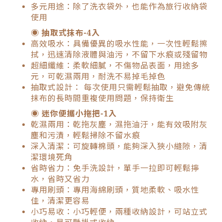
多元用途：除了洗衣袋外，也能作為旅行收納袋
使用
◉ 抽取式抹布-4入
高效吸水：具備優異的吸水性能，一次性輕鬆擦
拭，迅速清除液體與油污，不留下水痕或殘留物
超細纖維：柔軟細膩，不傷物品表面，用途多
元，可乾濕兩用，耐洗不易掉毛掉色
抽取式設計： 每次使用只需輕鬆抽取，避免傳統
抹布的長時間重複使用問題，保持衛生
◉ 迷你便攜小拖把-1入
乾濕兩用：乾拖灰塵，濕拖油汙，能有效吸附灰
塵和污漬，輕鬆掃除不留水痕
深入清潔：可旋轉棉頭，能夠深入狹小縫隙，清
潔環境死角
省時省力：免手洗設計，單手一拉即可輕鬆擰
水，省時又省力
專用刷頭：專用海綿刷頭，質地柔軟、吸水性
佳，清潔更容易
小巧易收：小巧輕便，兩種收納設計，可站立式