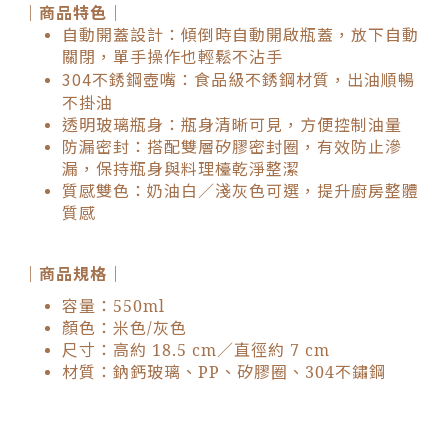
｜商品特色｜
自動開蓋設計：傾倒時自動開啟瓶蓋，放下自動
關閉，單手操作也輕鬆不沾手
304不銹鋼壺嘴：食品級不銹鋼材質，出油順暢
不掛油
透明玻璃瓶身：瓶身清晰可見，方便控制油量
防漏密封：搭配雙層矽膠密封圈，有效防止滲
漏，保持瓶身與料理檯乾淨整潔
質感雙色：奶油白／淺灰色可選，提升廚房整體
質感
｜商品規格｜
容量：550ml
顏色：米色/灰色
尺寸：高約 18.5 cm／直徑約 7 cm
材質：鈉鈣玻璃、PP、矽膠圈、304不鏽鋼