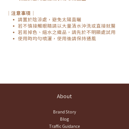
｜注意事項｜
請置於陰涼處，避免太陽直曬
若不慎接觸眼睛請以大量清水沖洗或直接就醫
若易掉色、縮水之織品，請先於不明顯處試用
使用時均勻噴灑，使用後請保持通風
About
Brand Story
Blog
Traffic Guidance