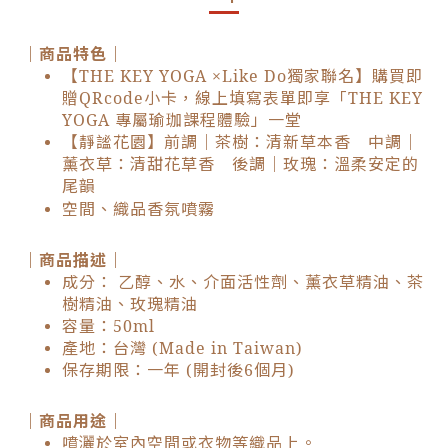
｜商品特色｜
【THE KEY YOGA ×Like Do獨家聯名】購買即
贈QRcode小卡，線上填寫表單即享「THE KEY
YOGA 專屬瑜珈課程體驗」一堂
【靜謐花園】前調｜茶樹：清新草本香 中調｜
薰衣草：清甜花草香 後調｜玫瑰：溫柔安定的
尾韻
空間、織品香氛噴霧
｜商品描述｜
成分： 乙醇、水、介面活性劑、薰衣草精油、茶
樹精油、玫瑰精油
容量：50ml
產地：台灣 (Made in Taiwan)
保存期限：一年 (開封後6個月)
｜商品用途｜
噴灑於室內空間或衣物等織品上。