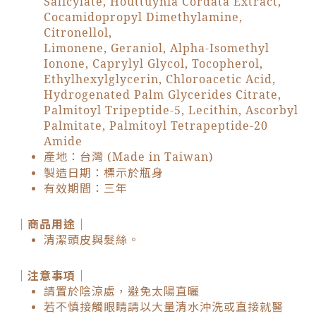
Salicylate, Houttuynia Cordata Extract,
Cocamidopropyl Dimethylamine,
Citronellol,
Limonene, Geraniol, Alpha-Isomethyl
Ionone, Caprylyl Glycol, Tocopherol,
Ethylhexylglycerin, Chloroacetic Acid,
Hydrogenated Palm Glycerides Citrate,
Palmitoyl Tripeptide-5, Lecithin, Ascorbyl
Palmitate, Palmitoyl Tetrapeptide-20
Amide
產地：台灣 (Made in Taiwan)
製造日期：標示於瓶身
有效期間：三年
｜商品用途｜
清潔頭皮與髮絲。
｜注意事項｜
請置於陰涼處，避免太陽直曬
若不慎接觸眼睛請以大量清水沖洗或直接就醫