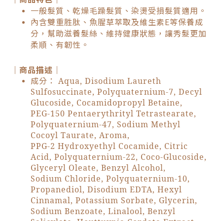
一般髮質、乾燥毛躁髮質、染燙受損髮質適用
。
內含雙重胜肽、魚腥草萃取及維生素E等保養成
分，幫助滋養髮絲、維持健康狀態，讓秀髮更加
柔順、有韌性。
｜商品描述｜
成分： Aqua, Disodium Laureth
Sulfosuccinate, Polyquaternium-7, Decyl
Glucoside, Cocamidopropyl Betaine,
PEG-150 Pentaerythrityl Tetrastearate,
Polyquaternium-47, Sodium Methyl
Cocoyl Taurate, Aroma,
PPG-2 Hydroxyethyl Cocamide, Citric
Acid, Polyquaternium-22, Coco-Glucoside,
Glyceryl Oleate, Benzyl Alcohol,
Sodium Chloride, Polyquaternium-10,
Propanediol, Disodium EDTA, Hexyl
Cinnamal, Potassium Sorbate, Glycerin,
Sodium Benzoate, Linalool, Benzyl