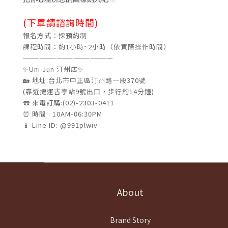
(下單請諮詢時間)
報名方式：採預約制
課程時間：約1小時~2小時（依實際操作時間）
————————————————
✨Uni Jun 汀州店✨
🏡 地址:台北市中正區汀州路一段370號
(靠近捷運古亭站9號出口，步行約14分鐘)
☎️ 來電訂購:(02)-2303-0411
⏰ 時間 : 10AM-06:30PM
📱 Line ID: @991plwiv
About
Brand Story