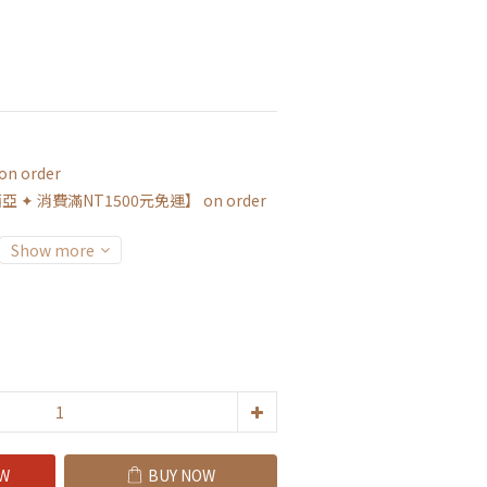
 order
✦ 消費滿NT1500元免運】 on order
Show more
W
BUY NOW