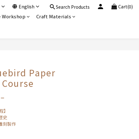
English
Cart(0)
Search Products
 Workshop
Craft Materials
BUY NOW
uebird Paper
 Course
 ＝
程】
歷史
雕刻製作