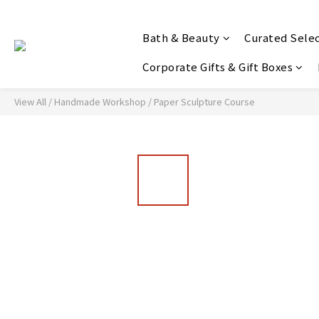
Bath & Beauty
Curated Sele
Corporate Gifts & Gift Boxes
View All
/
Handmade Workshop
/
Paper Sculpture Course