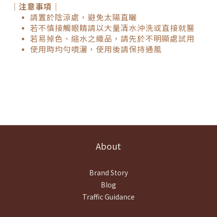
｜注意事項｜
請置於陰涼處，避免太陽直曬
若不慎接觸眼睛請以大量清水沖洗或直接就醫
若易掉色、縮水之織品，請先於不明顯處試用
使用時均勻噴灑，使用後請保持通風
About
Brand Story
Blog
Traffic Guidance