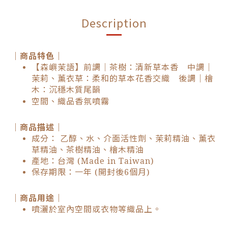
Description
｜商品特色｜
【森嶼茉語】前調｜茶樹：清新草本香 中調｜
茉莉、薰衣草：柔和的草本花香交織 後調｜檜
木：沉穩木質尾韻
空間、織品香氛噴霧
｜商品描述｜
成分： 乙醇、水、介面活性劑、茉莉精油、薰衣
草精油、茶樹精油、檜木精油
產地：台灣 (Made in Taiwan)
保存期限：一年 (開封後6個月)
｜商品用途｜
噴灑於室內空間或衣物等織品上。