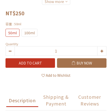
Show more
NT$250
容量
: 50ml
50ml
100ml
Quantity
ADD TO CART
BUY NOW
Add to Wishlist
Shipping &
Customer
Description
Payment
Reviews