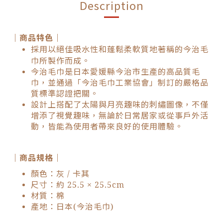
Description
｜商品特色｜
採用以絕佳吸水性和蓬鬆柔軟質地著稱的今治毛
巾所製作而成。
今治毛巾是日本愛媛縣今治市生產的高品質毛
巾，並通過「今治毛巾工業協會」制訂的嚴格品
質標準認證把關。
設計上搭配了太陽與月亮趣味的刺繡圖像，不僅
增添了視覺趣味，無論於日常居家或從事戶外活
動，皆能為使用者帶來良好的使用體驗。
｜商品規格｜
顏色：灰 / 卡其
尺寸：約 25.5 × 25.5cm
材質：棉
產地：日本(今治毛巾)