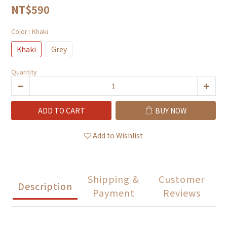
NT$590
Color
: Khaki
Khaki
Grey
Quantity
ADD TO CART
BUY NOW
Add to Wishlist
Shipping &
Customer
Description
Payment
Reviews