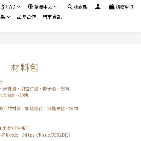
$
TWD
繁體中文
購物車(0)
找商品
客製
品牌合作
門市資訊
立即購買
皂｜材料包
☆
油、米糠油、甜杏仁油、椰子油、鹼粉
可以切成9～10塊
上
有的自然材質，如乾燥花、無糖果乾、植物
工皂材料包嗎？
ikedo（https://lin.ee/93S2Dj3）