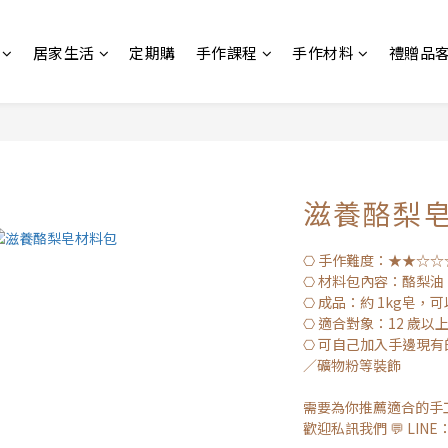
居家生活
定期購
手作課程
手作材料
禮贈品
滋養酪梨
⎔ 手作難度：★★☆☆
⎔ 材料包內容：酪梨
⎔ 成品：約 1kg皂，
⎔ 適合對象：12 歲以
⎔ 可自己加入手邊現
／礦物粉等裝飾
需要為你推薦適合的手
歡迎私訊我們 💬 LINE：@l