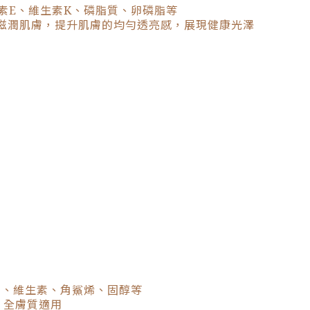
素E、維生素K、磷脂質、卵磷脂等
效滋潤肌膚，提升肌膚的均勻透亮感，展現健康光澤
質、維生素、角鯊烯、固醇等
，全膚質適用