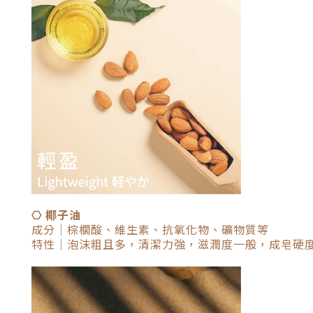
⎔ 椰子油
成分｜棕櫚酸、維生素、抗氧化物、礦物質等
特性｜泡沫粗且多，清潔力強，滋潤度一般，成皂硬