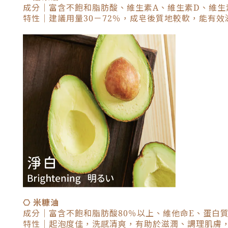
成分｜富含不飽和脂肪酸、維生素A、維生素D、維生
特性｜建議用量30－72％，成皂後質地較軟，能有
⎔ 米糠油
成分｜富含不飽和脂肪酸80％以上、維他命E、蛋白
特性｜起泡度佳，洗感清爽，有助於滋潤、調理肌膚