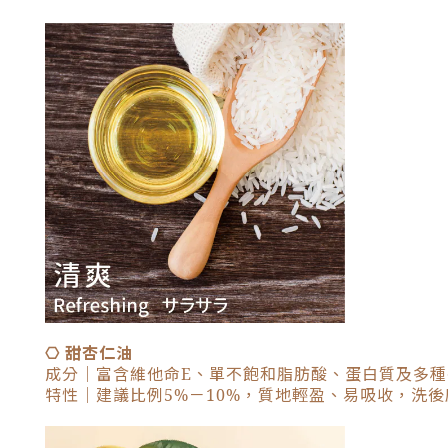
⎔ 甜杏仁油
成分｜富含維他命E、單不飽和脂肪酸、蛋白質及多種
特性｜建議比例5%－10%，質地輕盈、易吸收，洗