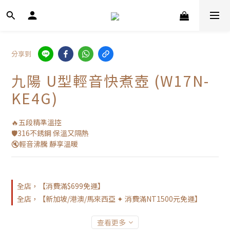
分享到
九陽 U型輕音快煮壺 (W17N-
KE4G)
🔥五段精準溫控
🛡️316不銹鋼 保溫又隔熱
🔇輕音沸騰 靜享溫暖
全店，【消費滿$699免運】
全店，【新加坡/港澳/馬來西亞 ✦ 消費滿NT1500元免運】
查看更多