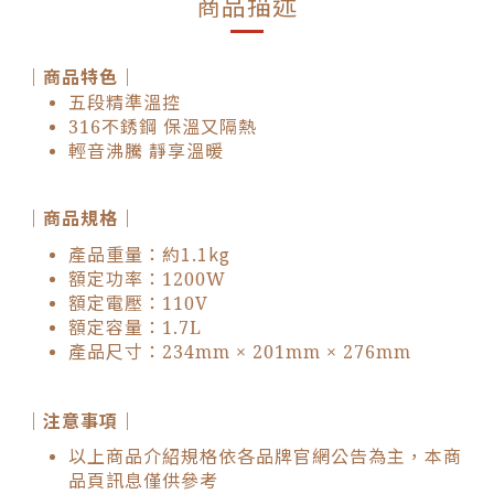
商品描述
｜商品特色｜
五段精準溫控
316不銹鋼 保溫又隔熱
輕音沸騰 靜享溫暖
｜商品規格｜
產品重量：約1.1kg
額定功率：1200W
額定電壓：110V
額定容量：1.7L
產品尺寸：234mm × 201mm × 276mm
｜注意事項｜
以上商品介紹規格依各品牌官網公告為主，本商
品頁訊息僅供參考