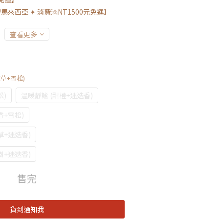
馬來西亞 ✦ 消費滿NT1500元免運】
查看更多
衣草+雪松)
松)
溫暖靜謐 (甜橙+迷迭香)
香+雪松)
草+迷迭香)
樹+迷迭香)
售完
貨到通知我