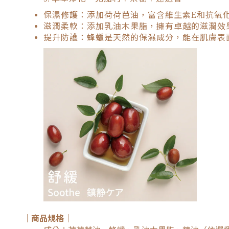
保濕修護：添加荷荷芭油，富含維生素E和抗氧
滋潤柔軟：添加乳油木果脂，擁有卓越的滋潤效
提升防護：蜂蠟是天然的保濕成分，能在肌膚表
｜商品規格｜