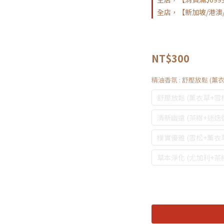
全店，【新加坡/港澳/
NT$300
精油香氛
: 舒壓放鬆 (薰
舒壓放鬆 (薰衣草+雪
清新幽遠 (茶樹+迷迭
樸實優雅 (雪松+薰衣
草本淨化 (尤加利+茶