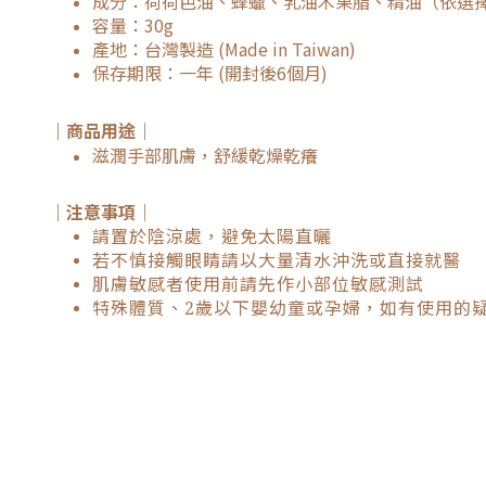
成分：荷荷芭油、蜂蠟、乳油木果脂、精油（依選
容量：30g
產地：台灣製造 (Made in Taiwan)
保存期限：一年 (開封後6個月)
｜商品用途｜
滋潤手部肌膚，舒緩乾燥乾癢
｜注意事項｜
請置於陰涼處，避免太陽直曬
若不慎接觸眼睛請以大量清水沖洗或直接就醫
肌膚敏感者使用前請先作小部位敏感測試
特殊體質、2歲以下嬰幼童或孕婦，如有使用的