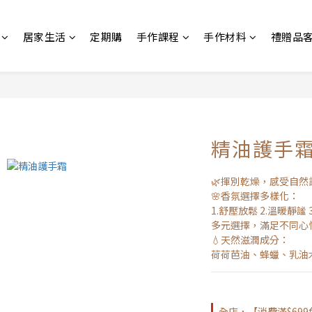
居家生活
定期購
手作課程
手作材料
禮贈品
精油護手
🌿揮別乾燥，感受自然
🌸香氛選擇多樣化：
1.舒壓放鬆 2.溫暖靜謐 
多元選擇，滿足不同心
💧天然滋潤成分：
荷荷芭油、蜂蠟、乳油
全店，【消費滿$69