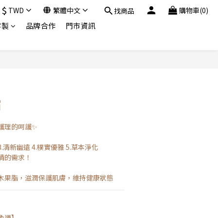
$
TWD
繁體中文
購物車(0)
找商品
客製
品牌合作
門市資訊
霜
護理的呵護✨
3.清新幽遠 4.樸實優雅 5.草本淨化
情的需求！
木果脂，滋潤保護肌膚，維持健康狀態
9免運】