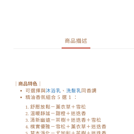
商品描述
｜商品特色｜
沐浴乳
洗髮乳
可選擇與
、
同香調
精油香氛組合 5 選 1 ：
舒壓放鬆－薰衣草＋雪松
溫暖靜謐－甜橙＋迷迭香
清新幽遠－茶樹＋迷迭香＋雪松
樸實優雅－雪松＋薰衣草＋迷迭香
草本淨化－尤加利＋茶樹＋迷迭香