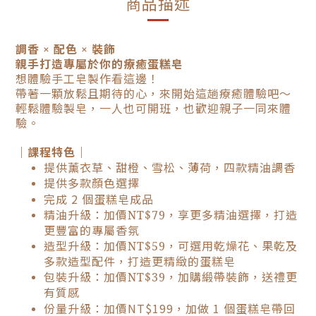
商品描述
調香 × 配色 × 裝飾
親手打造專屬於你的療癒蛋糕皂
想體驗手工皂製作看這邊！
帶著一顆放鬆且期待的心，來開始這趟療癒體驗吧～
輕鬆體驗製皂，一人也可開班，也歡迎親子一同來體
驗。
｜課程特色｜
提供薰衣草、甜橙、雪松、薄荷，四款精油調香
提供多款顏色選擇
完成 2 個蛋糕皂成品
精油升級：加價NT$79，享更多精油選擇，打造
更豐富的專屬香氛
造型升級：加價NT$59，可選用乾燥花、果乾及
多款造型配件，打造更精緻的蛋糕皂
包裝升級：加價NT$39，加購緞帶裝飾，送禮更
有質感
份量升級：加價NT$199，加做 1 個蛋糕皂帶回