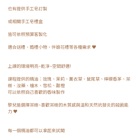
也有提供手工皂訂製
或相關手工皂禮盒
皆可依照預算客製化
適合送禮、婚禮小物、伴娘花禮等各種需求 ♥
上課的環境明亮~乾淨~空間舒適!
課程提供的精油：玫瑰、茉莉、薰衣草、鼠尾草、檸檬香茅、茶
樹、沒藥、檜木、雪松、甜橙
可以依照自己喜歡的香味製作
黎兒是選擇茶樹~喜歡茶樹的木質感與溫和天然抗發炎的殺菌能
力 ♥
每一個精油都可以拿起來試聞