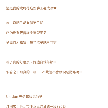
這是我的玫瑰花造型手工皂成品♥
每一塊肥皂都有製造日期
店內也有販售許多造型肥皂
黎兒特地購買，帶了粽子肥皂回家
粽子真的好應景，好適合端午節!!!
乍看之下跟真的一樣~~~不說還不會發現是肥皂呢!!!
Uni Jun 天然蠶絲馬油皂
汀洲店：台北市中正區汀洲路一段370號